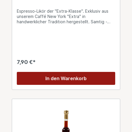
Espresso-Likör der "Extra-Klasse". Exklusiv aus
unserem Caffé New York "Extra" in
handwerklicher Tradition hergestellt. Samtig -
weicher, aber intensiver Kaffeegeschmack - frei
von künstlichen Aromen. Liquore Di "Caffé New
York" erhalten Sie als 10cl Flasche. 25% Vol.
7,90 €*
In den Warenkorb