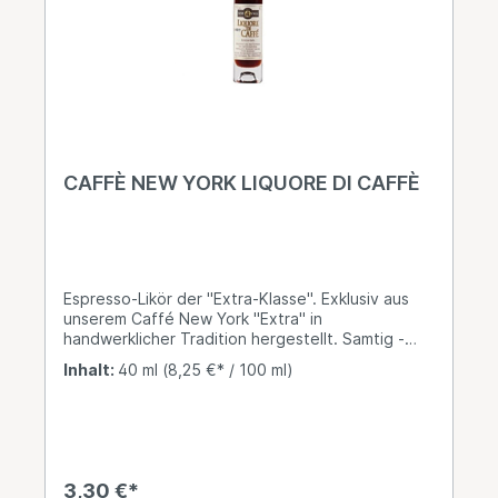
CAFFÈ NEW YORK LIQUORE DI CAFFÈ
Espresso-Likör der "Extra-Klasse". Exklusiv aus
unserem Caffé New York "Extra" in
handwerklicher Tradition hergestellt. Samtig -
weicher, aber intensiver Kaffeegeschmack - frei
Inhalt:
40 ml
(8,25 €* / 100 ml)
von künstlichen Aromen. Liquore Di "Caffé New
York" erhalten Sie als 4cl-Flasche. 25% Vol.
3,30 €*