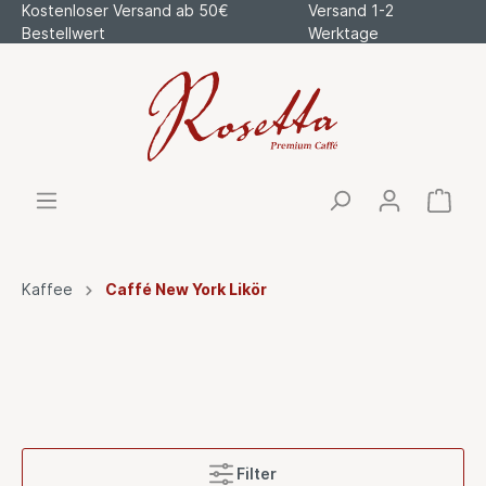
Kostenloser Versand ab 50€
Versand 1-2
Bestellwert
Werktage
Kaffee
Caffé New York Likör
Filter