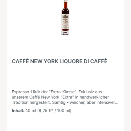
CAFFÈ NEW YORK LIQUORE DI CAFFÈ
Espresso-Likör der "Extra-Klasse". Exklusiv aus
unserem Caffé New York "Extra" in handwerklicher
Tradition hergestellt. Samtig - weicher, aber intensiver
Kaffeegeschmack - frei von künstlichen Aromen.
Inhalt:
40 ml
(8,25 €* / 100 ml)
Liquore Di "Caffé New York" erhalten Sie als 4cl-
Flasche. 25% Vol.