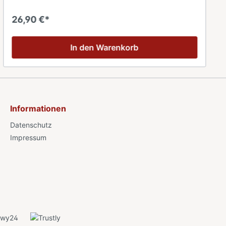
ca. 200 ml.durchschnittlicher Brennwert für 100 ml:
Energie 3kj /1 kcal., Fett 0g, davon gesättigte
26,90 €*
Fettsäuren 0g, Kohlenhydrate 0,2 g, davon Zucker <0,1
g, Eiweiß 0g, Salz 0g
In den Warenkorb
Informationen
Datenschutz
Impressum