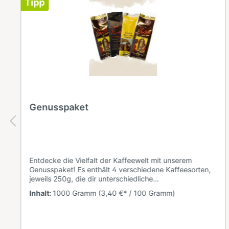
Tipp
Genusspaket
Entdecke die Vielfalt der Kaffeewelt mit unserem
Genusspaket! Es enthält 4 verschiedene Kaffeesorten,
jeweils 250g, die dir unterschiedliche
Geschmackserlebnisse bieten.Perfekt für alle, die neue
Inhalt:
1000 Gramm
(3,40 €* / 100 Gramm)
Aromen entdecken möchten – ideal für Kaffeeliebhaber
und Genussmenschen. Bestehend aus:1x Packung 250
g Bohne Caffe New York Extra, 1x Packung 250 g
Bohne Cristoforo Colombo, 1x Packung 250 g Rosetta