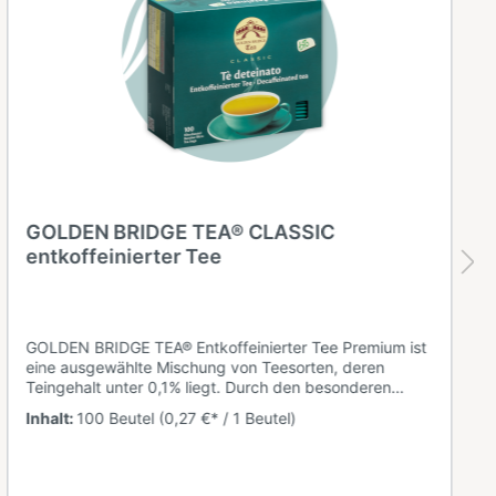
GOLDEN BRIDGE TEA® CLASSIC
entkoffeinierter Tee
GOLDEN BRIDGE TEA® Entkoffeinierter Tee Premium ist
eine ausgewählte Mischung von Teesorten, deren
Teingehalt unter 0,1% liegt. Durch den besonderen
Geschmack und den niedrigen Teingehalt ist dieser Tee
Inhalt:
100 Beutel
(0,27 €* / 1 Beutel)
ein wohltuendes Getränk für jede Tageszeit.Zutaten:
entkoffeinierter Tee (Tein-/Koffeingehalt unter 0,1%),
glutenfrei, laktosefrei, veganEine Packung beinhaltet
100 Beutel. Ein Beutel ist ausreichend für eine Tasse mit