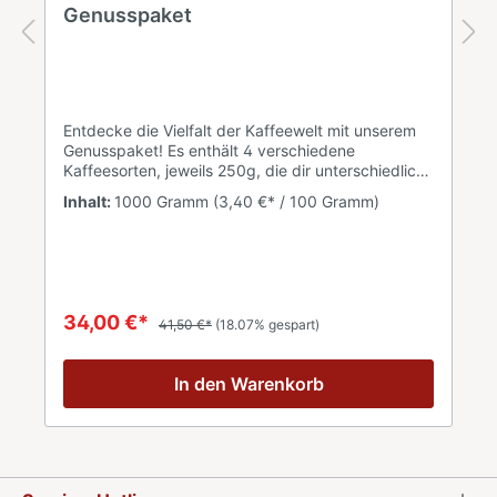
Genusspaket
Entdecke die Vielfalt der Kaffeewelt mit unserem
Genusspaket! Es enthält 4 verschiedene
Kaffeesorten, jeweils 250g, die dir unterschiedliche
Geschmackserlebnisse bieten.Perfekt für alle, die
Inhalt:
1000 Gramm
(3,40 €* / 100 Gramm)
neue Aromen entdecken möchten – ideal für
Kaffeeliebhaber und Genussmenschen. Bestehend
aus:1x Packung 250 g Bohne Caffe New York
Extra, 1x Packung 250 g Bohne Cristoforo
Colombo, 1x Packung 250 g Rosetta
Firenze, 1x Packung 250 g Bohne Caffe
34,00 €*
41,50 €*
(18.07% gespart)
New York XXXX
In den Warenkorb