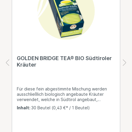
GOLDEN BRIDGE TEA® BIO Südtiroler
Kräuter
Für diese fein abgestimmte Mischung werden
ausschließlich biologisch angebaute Kräuter
verwendet, welche in Südtirol angebaut,
geerntet und verarbeitet werden. Durch die
Inhalt:
30 Beutel
(0,43 €* / 1 Beutel)
besondere Lage der Anbaugebiete und das
langsame Wachstum, zeichnen sich diese Kräuter
durch einen besonders intensiven und
aromatischen Geschmack aus. Ergiebigkeit nach
unserer Erfahrung: 1 Beutel ist ausreichend bis zu