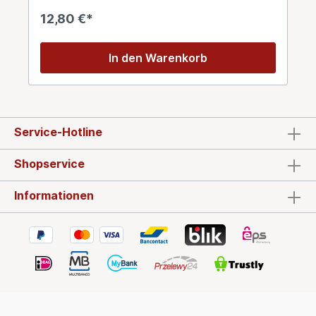
einem Portionskännchen ( ca. 400ml - 500ml ) Ein
12,80 €*
Packung beinhaltet 30 O.S.T.B.Beutel Zutaten
aus kontrolliert biologischem Anbau:
Pfefferminze, Zitronenmelisse, Orangenminze,
In den Warenkorb
Apfelminze, Brennnesseln,
Holunderblüten, Kornblumenblüten,
Ringelblumenblüten, Goldmelisse Glutenfrei,
laktosefrei, vegan Der O.S.T.B. ( Open Space
Tea Bag ) Teebeutel ist weltweit einzigartig und
wurde von der Firma VIROPA IMPORT KG
Service-Hotline
entwickelt. Die Besonderheit liegt darin, dass in
diesem etwas grösseren Teebeutel ausgewählte
Shopservice
Blatttees, ganze Kamilleblüten, große
Fruchtstücke, Pfefferminzblätter u.s.w. schonend
abgefüllt werden können. Eine zusätzliche
Informationen
Bodenfalte erhöht das Volumen des Filterbeutels
und bietet dem Tee großzügigen Platz für die
volle Entfaltung. Auf den Einsatz einer
Metallklammer wird verzichtet und es kommen nur
100%ig biologisch abbaubare
Verpackungsmaterialien zum Einsatz.Die
Klarsichtfolie aus nachwachsenden Rohstoffen
ist 100% biologisch abbaubar, Schachtel und
Umbeutel sind aus Papier, der Teebeutel ist
kompostierbar. durchschnittliche Nährwerte für