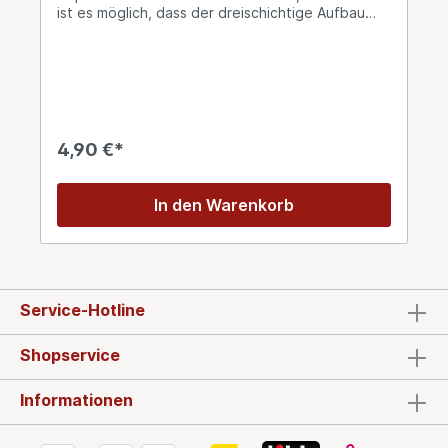
ist es möglich, dass der dreischichtige Aufbau
einer perfekten Latte Macchiato auch optisch
zur Geltung kommt. Sie erhalten 1 konisches
Latte Macchiato Glas mit farbigem Aufdruck des
Logo´s "Rosetta Premium Caffé"Glasvolumen: ca.
280 ml
4,90 €*
In den Warenkorb
Service-Hotline
Shopservice
Informationen